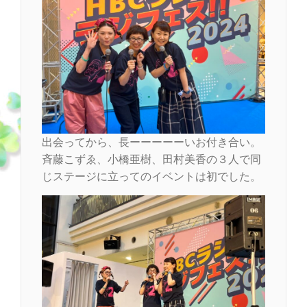
出会ってから、長ーーーーーいお付き合い。
斉藤こずゑ、小橋亜樹、田村美香の３人で同
じステージに立ってのイベントは初でした。