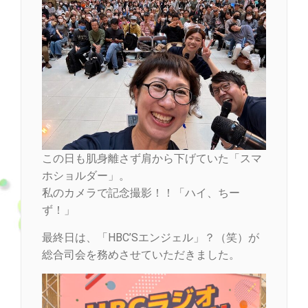
この日も肌身離さず肩から下げていた「スマ
ホショルダー」。
私のカメラで記念撮影！！「ハイ、ちー
ず！」
最終日は、「HBC’Sエンジェル」？（笑）が
総合司会を務めさせていただきました。