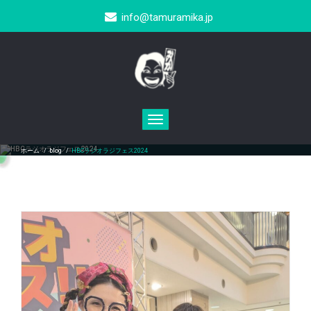
info@tamuramika.jp
Toggle
navigation
HBCラジオラジフェス2024
ホーム
/
blog
/
HBCラジオラジフェス2024