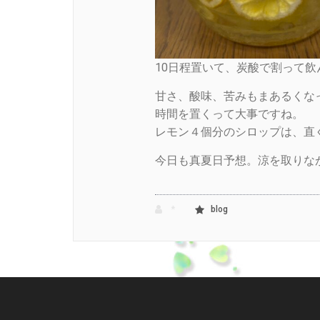
10日程置いて、炭酸で割って飲
甘さ、酸味、苦みもまあるくな
時間を置くって大事ですね。
レモン４個分のシロップは、直
今日も真夏日予想。涼を取りな
*
blog