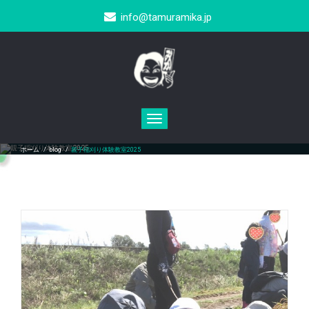
info@tamuramika.jp
Toggle
navigation
親子稲刈り体験教室2025
ホーム
/
blog
/
親子稲刈り体験教室2025