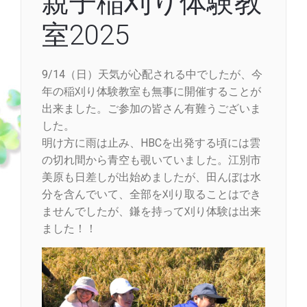
親子稲刈り体験教
室2025
9/14（日）天気が心配される中でしたが、今
年の稲刈り体験教室も無事に開催することが
出来ました。ご参加の皆さん有難うございま
した。
明け方に雨は止み、HBCを出発する頃には雲
の切れ間から青空も覗いていました。江別市
美原も日差しが出始めましたが、田んぼは水
分を含んでいて、全部を刈り取ることはでき
ませんでしたが、鎌を持って刈り体験は出来
ました！！