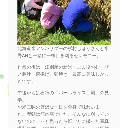
北海道米アンバサダーの杉村しほりさんと水
野ANと一緒に一株目を刈るセレモニー。
作業の後は、江別産の新米・ごま塩おむすび
と豚汁、唐揚げ、卵焼き！最高に美味しかっ
たです。
午後からは石狩の「パールライス工場」の見
学。
お米三昧の贅沢な一日を全身で味わいまし
た。翌朝は筋肉痛でした。そんなに刈ってい
ないのに‥‥と思ったら班ごとに撮った写真