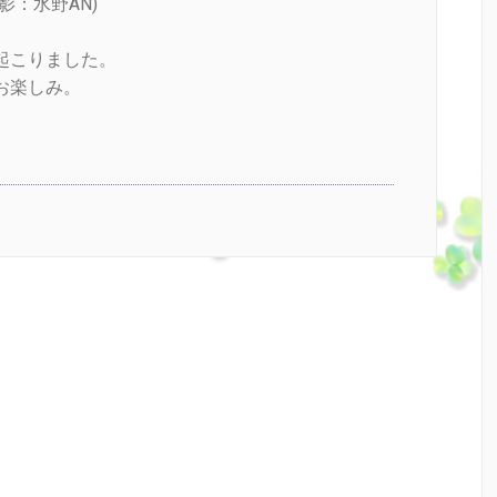
影：水野AN)
起こりました。
お楽しみ。