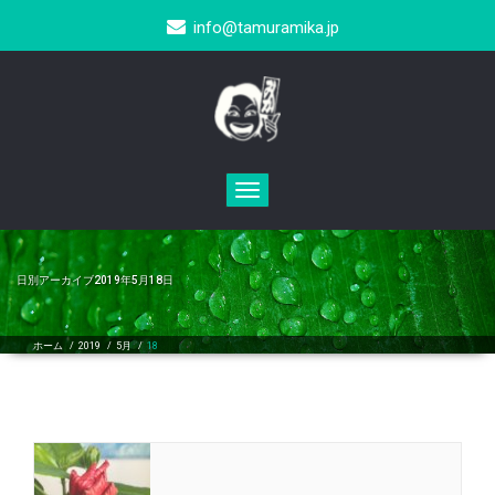
info@tamuramika.jp
Toggle
navigation
日別アーカイブ2019年5月18日
ホーム
/
2019
/
5月
/
18