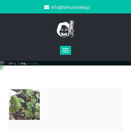
info@tamuramika.jp
Toggle
navigation
バジル
ホーム
/
blog
/
バジル