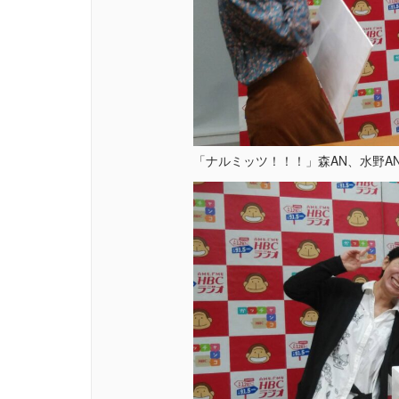
「ナルミッツ！！！」森AN、水野A