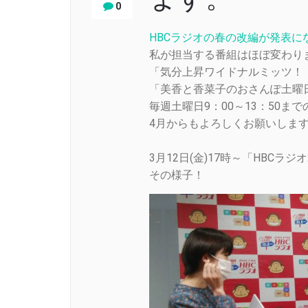
0
HBCラジオの春の改編が発表に
私が担当する番組はほぼ変わりま
「気分上昇ワイドナルミッツ！
「美香と香菜子のおさんぽ土曜
毎週土曜日9：00～13：50ま
4月からもよろしくお願いしま
3月12日(金)17時～「HBC
その様子！