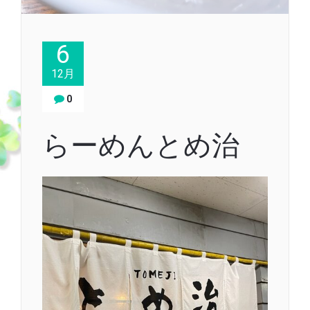
6
12月
0
らーめんとめ治