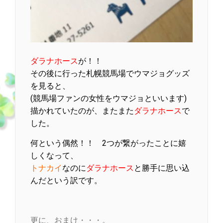
ダラナホース
が！！
その後に行った札幌競馬場でウマジョグッズ
を見ると、
(競馬場ファンの女性をウマジョといいます)
描かれていたのが、またまた
ダラナホース
で
した。
何という偶然！！ 2つが繋がったことに嬉
しくなって、
トナカイ
なのに
ダラナホース
と勝手に思い込
んだという訳です。
更に、おまけ・・・。