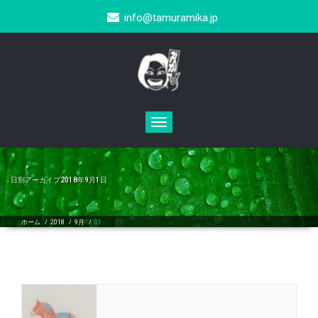
info@tamuramika.jp
Toggle
navigation
日別アーカイブ2018年9月1日
ホーム
/
2018
/
9月
/
01