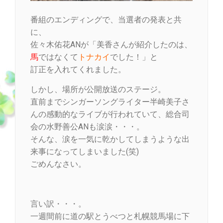
番組のエンディングで、当選者の発表と共
に、
佐々木佑花ANが「美香さんが紹介したのは、
馬
ではなくて
トナカイ
でした！」と
訂正を入れてくれました。
しかし、場所が公開放送のステージ。
直前までシンガーソングライター半崎美子さ
んの感動的なライブが行われていて、総合司
会の水野善公ANも涙涙・・・。
そんな、涙を一気に乾かしてしまうような出
来事になってしまいました(笑)
ごめんなさい。
言い訳・・・。
一週間前に道の駅とうべつと札幌競馬場に下