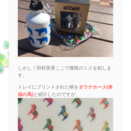
しかし！田村美香ここで痛恨のミスを犯しま
す。
トレイにプリントされた柄を
ダラナホース(幸
福の馬)
と紹介したのですが、