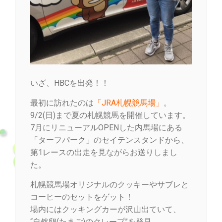
いざ、HBCを出発！！
最初に訪れたのは
「JRA札幌競馬場」
。
9/2(日)まで夏の札幌競馬を開催しています。
7月にリニューアルOPENした内馬場にある
「ターフパーク」のセイテンスタンドから、
第1レースの出走を見ながらお送りしまし
た。
札幌競馬場オリジナルのクッキーやサブレと
コーヒーのセットをゲット！
場内にはクッキングカーが沢山出ていて、
“自然卵(たまご)のクレープ”を発見。