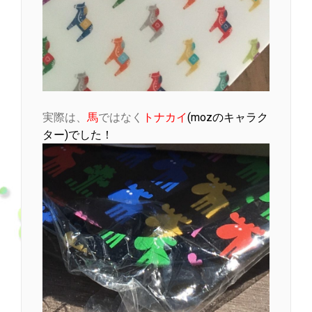
実際は、
馬
ではなく
トナカイ
(mozのキャラク
ター)でした！