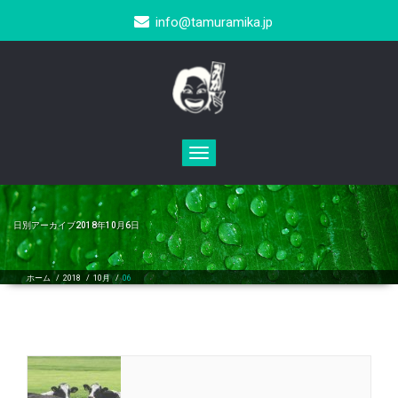
info@tamuramika.jp
Toggle
navigation
日別アーカイブ2018年10月6日
ホーム
/
2018
/
10月
/
06