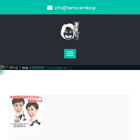
info@tamuramika.jp
Toggle
navigation
2018美香フェスのお知らせ！！
ホーム
/
blog
/
2018美香フェスのお知らせ！！