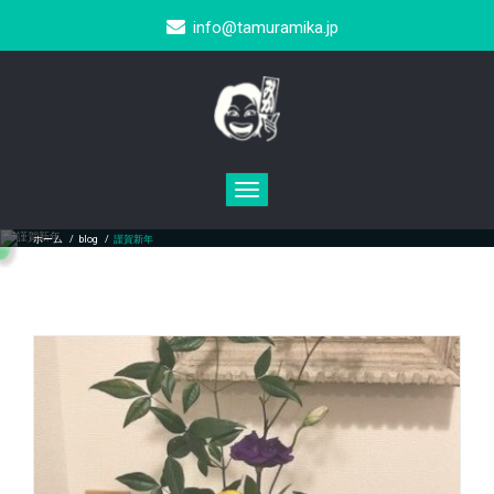
info@tamuramika.jp
Toggle
navigation
謹賀新年
ホーム
/
blog
/
謹賀新年