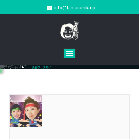
info@tamuramika.jp
Toggle
navigation
美香フェス終了！
ホーム
/
blog
/
美香フェス終了！