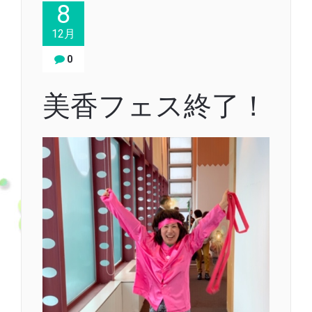
8
12月
0
美香フェス終了！