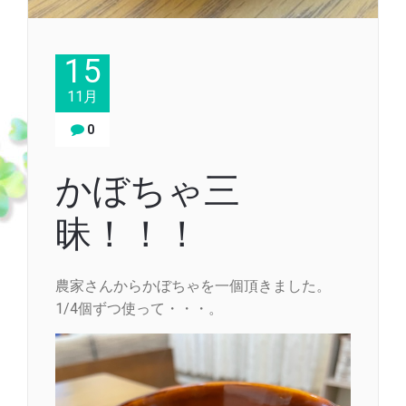
15
11月
0
かぼちゃ三
昧！！！
農家さんからかぼちゃを一個頂きました。
1/4個ずつ使って・・・。