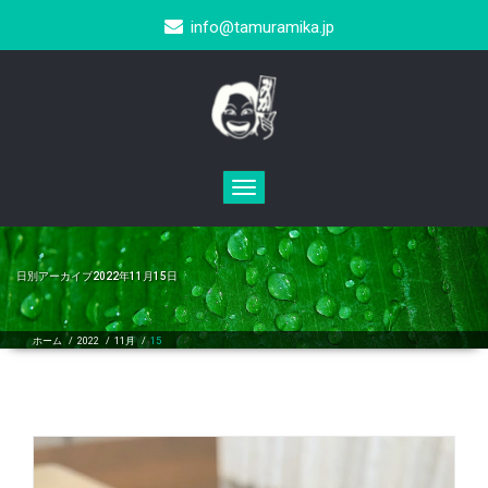
info@tamuramika.jp
Toggle
navigation
日別アーカイブ2022年11月15日
ホーム
/
2022
/
11月
/
15